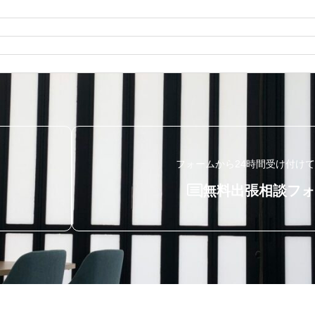
 30 分以内です。
積は無料なのでお気軽にお問い合わせ下さい。
殊なケースまで、
すので、
理に必要な見積総額をお伝えすることが出来ます。
で変りますが、
フロア、浴槽など）
。
・清掃しますのでお任せください。
ってやってくれるところばかり
す。
分だけをするところなど、
望される場合は、
ます。
さい。
ることはあっても、
でご遺族様が納得されたところに任せるべきだと思います。
様から見積り時に含まれていない追加作業の依頼を受けた時の
フォームから24時間受け付け
無料出張相談フォ