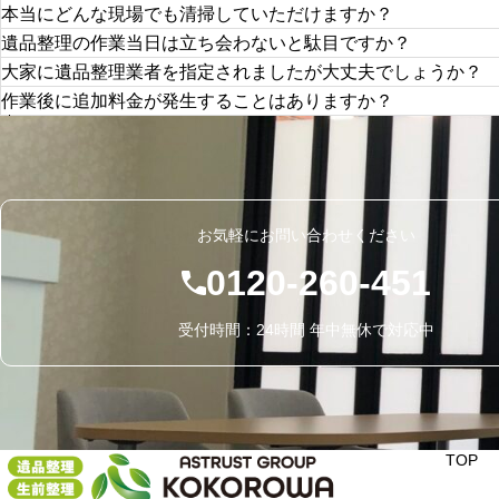
本当にどんな現場でも清掃していただけますか？
見積はお家の大きさなどに左右されますが、遺品整理で大体
遺品整理の作業当日は立ち会わないと駄目ですか？
金額もその時に見積書の控えと一緒にお渡しします。 見
自殺、殺人などの事件現場から、ゴミ屋敷で孤独死など特
大家に遺品整理業者を指定されましたが大丈夫でしょうか？
また、ココロワではクイック見積サービスを行っておりま
どのような現場でも対応できる経験と実績があります。
こちらをご利用頂ければ 60 分以内にお電話にて遺品整
いいえ、立ち会わなくても大丈夫です。部屋数や荷物の量
作業後に追加料金が発生することはありますか？
また、亡くなられた場所（フローリング、畳、クッション
立会も不要で便利なサービスですので是非ご利用ください
遺品整理作業には平均 4 ～ 5 時間は掛ります。
など状況に応じた適切な清掃方法で臭いの元を確実に除去
最近よく聞くお話ですが、遺品整理業者も様々で誠意を持
その間ほこりが舞っている部屋にいて頂くのは大変恐縮で
ではありません。価格が相場よりすごく高いところや、処
但し、ご一緒に仕分けを希望する場合と、自ら立会いを希
そのようなことはございませんのでご安心ください。
ご自身の気持ちを汲み取ってくれない業者もたくさんおり
できる限り配慮しながら作業させて頂きますのでご安心下
実際に遺品整理をさせて頂いた際に買取品が増えて減額す
大家さんに話をすれば大抵業者を変えることはできますの
追加請求することはありませんのご安心下さい。
追加料金を請求させて頂く場合があるとすれば、ご依頼主
お気軽にお問い合わせください
0120-260-451
受付時間：24時間 年中無休で対応中
TOP